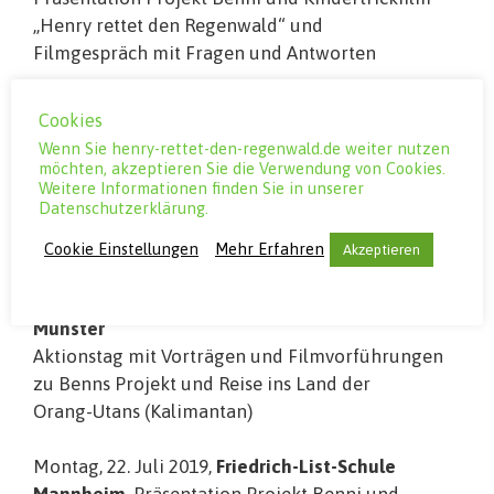
„Henry rettet den Regenwald“ und
Filmgespräch mit Fragen und Antworten
Mittwoch, 17. Juli 2019,
Hieberschule Uhingen
,
Cookies
Präsentation Projekt Benni und Kindertrickfilm
Wenn Sie henry-rettet-den-regenwald.de weiter nutzen
„Henry rettet den Regenwald“ und
möchten, akzeptieren Sie die Verwendung von Cookies.
Weitere Informationen finden Sie in unserer
Filmgespräch mit Fragen und Antworten
Datenschutzerklärung.
Veranstaltung 1: 10:30-12:00 Uhr
Veranstaltung 2, 13:30-15:00 Uhr
Cookie Einstellungen
Mehr Erfahren
Akzeptieren
Freitag, 19. Juli 2019, 10:00 – 18:00,
Allwetterzoo
Münster
Aktionstag mit Vorträgen und Filmvorführungen
zu Benns Projekt und Reise ins Land der
Orang-Utans (Kalimantan)
Montag, 22. Juli 2019,
Friedrich-List-Schule
Mannheim
, Präsentation Projekt Benni und