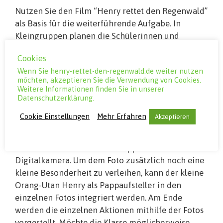
Nutzen Sie den Film “Henry rettet den Regenwald”
als Basis für die weiterführende Aufgabe. In
Kleingruppen planen die Schülerinnen und
Schüler schließlich eine mögliche Regenwald-
Cookies
Aktion rund um den Orang-Utan Henry, z.B. den
Wenn Sie henry-rettet-den-regenwald.de weiter nutzen
Verkauf von Bananen in der Schulpause, wobei der
möchten, akzeptieren Sie die Verwendung von Cookies.
Gewinn an eine Regenwald-Organisation geht. Wie
Weitere Informationen finden Sie in unserer
müsste man diese Aktion schließlich vorbereiten?
Datenschutzerklärung.
Was benötigt man alles, um eine solche Aktion
Cookie Einstellungen
Mehr Erfahren
Akzeptieren
tatsächlich umzusetzen? Lassen Sie die
Schülerinnen und Schüler die einzelnen Schritte
auf Fotos festhalten. Jede Gruppe nutzt dafür eine
Digitalkamera. Um dem Foto zusätzlich noch eine
kleine Besonderheit zu verleihen, kann der kleine
Orang-Utan Henry als Pappaufsteller in den
einzelnen Fotos integriert werden. Am Ende
werden die einzelnen Aktionen mithilfe der Fotos
vorgestellt. Möchte die Klasse möglicherweise