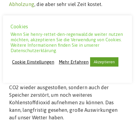
Abholzung
, die aber sehr viel Zeit kostet.
Wusstest du aber, dass beide Arten (Abholzung
Cookies
und Brandrodung) den
Klimawandel
unterstützen? Die Bäume im
Wenn Sie henry-rettet-den-regenwald.de weiter nutzen
möchten, akzeptieren Sie die Verwendung von Cookies.
Regenwald nehmen normalerweise zahlreiche
Weitere Informationen finden Sie in unserer
Mengen an
CO2
(Kohlenstoffdioxid) aus der
Datenschutzerklärung.
Atmosphäre auf und geben dafür Sauerstoff frei.
Cookie Einstellungen
Mehr Erfahren
Akzeptieren
Sie speichern also das klimaschädliche Gas. Aber
wenn die Bäume verbrannt oder abgeholzt
werden, wird nicht nur das ganze gespeicherte
CO2 wieder ausgestoßen, sondern auch der
Speicher zerstört, um noch weiteres
Kohlenstoffdioxid aufnehmen zu können. Das
kann, langfristig gesehen, große Auswirkungen
auf unser Wetter haben.