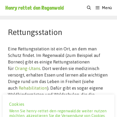
Zum
Henry rettet den Regenwald
Menü
Inhalt
springen
Rettungsstation
Eine Rettungsstation ist ein Ort, an dem man
Schutz findet. Im Regenwald (zum Beispiel auf
Borneo) gibt es einige Rettungsstationen
für
Orang-Utans
. Dort werden sie medizinisch
versorgt, erhalten Essen und lernen alle wichtigen
Dinge rund um das Leben in Freiheit (siehe
auch
Rehabilitation
). Dafür gibt es sogar eigene
Waldkindergärten und Waldschulen, die die
Orang-Utans besuchen! Wenn die Affen schließlich
Cookies
das Programm in der Rettungsstation durchlaufen
Wenn Sie henry-rettet-den-regenwald.de weiter nutzen
haben, können sie
ausgewildert
werden. So
möchten, akzeptieren Sie die Verwendung von Cookies.