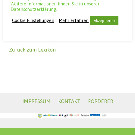
Weitere Informationen finden Sie in unserer
erhalten die Orang-Utans ihre Freiheit zurück und
Datenschutzerklärung.
machen gleichzeitig Platz für neue Bedürftige, die
in der Station Zuflucht finden.
Cookie Einstellungen
Mehr Erfahren
Akzeptieren
Zurück zum Lexikon
IMPRESSUM
KONTAKT
FÖRDERER