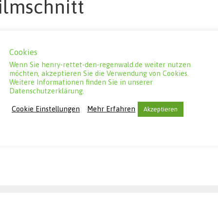
ilmschnitt
Cookies
wald”
von Benni Over kommt voran. Jennifer Schatz baut
Wenn Sie henry-rettet-den-regenwald.de weiter nutzen
ne des Videoschnittprogramms ein. Dank der großartigen
möchten, akzeptieren Sie die Verwendung von Cookies.
Eva Adorjan konnten wir auch die Sprachaufnahmen im
Weitere Informationen finden Sie in unserer
de steht jetzt der Audioschnit an. Es ist unglaublich wie
Datenschutzerklärung.
viert sind: Genau wie in der Geschichte des Films, kommt au
Cookie Einstellungen
Mehr Erfahren
Akzeptieren
Nächsten an.
Ludwigshafen