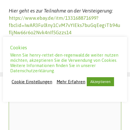
Hier geht es zur Teilnahme an der Versteigerung:
https://www.ebay.de/itm/133168871699?
fbclid=IwAR3Fu0lny1CvM7vYIEks7buGqEegiTb94u
fljNw66r6o2Nvk4nIf5Gzzs14
Cookies
28.9.: Quo vadis, Leben?
Wenn Sie henry-rettet-den-regenwald.de weiter nutzen
Bestwig wäre in zwei Tagen abgeholzt
möchten, akzeptieren Sie die Verwendung von Cookies.
Weitere Informationen finden Sie in unserer
Datenschutzerklärung.
Cookie Einstellungen
Mehr Erfahren
Akzeptieren
Schreibe einen Kommentar
Kommentar