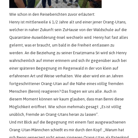
Wie schon in den Reiseberichten zuvor erläutert:
Henry ist mittlerweile 6 1/2 Jahre alt und einer jener Orang-Utans,
welcher in naher Zukunft sein ZuHause von der Waldschule auf die
Quarantäne-Auswilderung-Insel wechseln wird. Henry hat fast alles
gelernt, was er braucht, um bald in die Freiheit entlassen zu
werden. An die Beziehung zu seiner Ersatzmama Sri wird sich Henry
wahrscheinlich auf immer erinnern und sich ihr gegenüber auch bei
einer späteren Begegnung im Regenwald in der von klein auf
erfahrenen Art und Weise verhalten. Wie aber wird ein an Jahren
fortgeschrittener Orang-Utan auf die Nähe eines völlig fremden
Menschen (Benni) reagieren? Das fragen wir uns alle. Auch in
diesem Moment können wir kaum glauben, dass man Benni diese
Möglichkeit eröffnet. Wie schon mehrmals gesagt: „Es ist völlig
unüblich, Fremde an Orang-Utans heran zu lassen“.
Und mit Blick auf die Begegnung mit einem fast ausgewachsenen
Orang-Utan-Männchen schießt es mir durch den Kopf: „Warum hat
sich Benni seinerzeit nicht einen jüngeren Orang-Utan als Patenkind