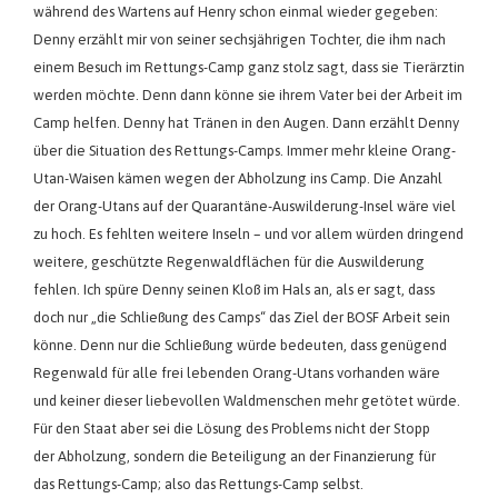
während des Wartens auf Henry schon einmal wieder gegeben:
Denny erzählt mir von seiner sechsjährigen Tochter, die ihm nach
einem Besuch im Rettungs-Camp ganz stolz sagt, dass sie Tierärztin
werden möchte. Denn dann könne sie ihrem Vater bei der Arbeit im
Camp helfen. Denny hat Tränen in den Augen. Dann erzählt Denny
über die Situation des Rettungs-Camps. Immer mehr kleine Orang-
Utan-Waisen kämen wegen der Abholzung ins Camp. Die Anzahl
der Orang-Utans auf der Quarantäne-Auswilderung-Insel wäre viel
zu hoch. Es fehlten weitere Inseln – und vor allem würden dringend
weitere, geschützte Regenwaldflächen für die Auswilderung
fehlen. Ich spüre Denny seinen Kloß im Hals an, als er sagt, dass
doch nur „die Schließung des Camps“ das Ziel der BOSF Arbeit sein
könne. Denn nur die Schließung würde bedeuten, dass genügend
Regenwald für alle frei lebenden Orang-Utans vorhanden wäre
und keiner dieser liebevollen Waldmenschen mehr getötet würde.
Für den Staat aber sei die Lösung des Problems nicht der Stopp
der Abholzung, sondern die Beteiligung an der Finanzierung für
das Rettungs-Camp; also das Rettungs-Camp selbst.