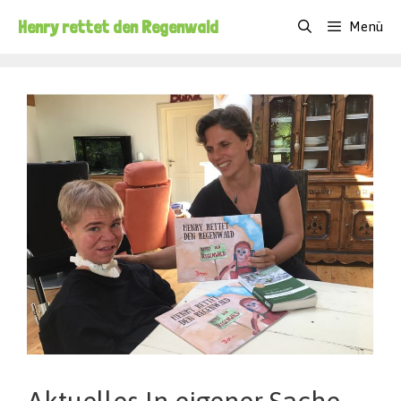
Zum
Henry rettet den Regenwald
Menü
Inhalt
springen
Aktuelles In eigener Sache –