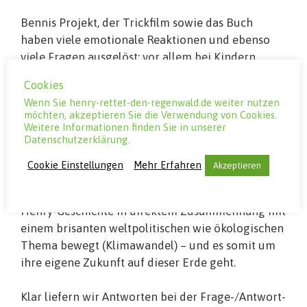
Bennis Projekt, der Trickfilm sowie das Buch
haben viele emotionale Reaktionen und ebenso
viele Fragen ausgelöst; vor allem bei Kindern.
Wenn auch überaus begeistert von der Geschichte
Cookies
um Henry und Benni, so rufen und fragen die
Wenn Sie henry-rettet-den-regenwald.de weiter nutzen
Kinder noch während einer Filmvorführung
möchten, akzeptieren Sie die Verwendung von Cookies.
aufgebracht in den Raum: „Das ist nicht richtig!
Weitere Informationen finden Sie in unserer
Datenschutzerklärung.
Das ist ungerecht! Das muss aufhören! Warum
macht denn Frau Merkel nichts? Wir wollen Benni
Cookie Einstellungen
Mehr Erfahren
Akzeptieren
und Henry helfen!“ Wohl kaum ahnen die Erst- bis
Viertklässler in diesen Momenten, dass sich die
Henry-Geschichte in direktem Zusammenhang mit
einem brisanten weltpolitischen wie ökologischen
Thema bewegt (Klimawandel) – und es somit um
ihre eigene Zukunft auf dieser Erde geht.
Klar liefern wir Antworten bei der Frage-/Antwort-