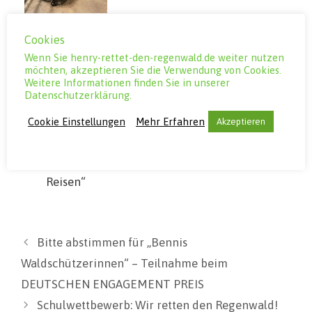
von links nach
Cookies
rechts: Benni
Wenn Sie henry-rettet-den-regenwald.de weiter nutzen
und Klaus Over,
möchten, akzeptieren Sie die Verwendung von Cookies.
Frank Elstner,
Weitere Informationen finden Sie in unserer
Willie Smits und
Datenschutzerklärung.
Christian Ehrlich
Cookie Einstellungen
Mehr Erfahren
Akzeptieren
bei
Filmaufnahmen
für „Elstners
Reisen“
Bitte abstimmen für „Bennis
Waldschützerinnen“ – Teilnahme beim
DEUTSCHEN ENGAGEMENT PREIS
Schulwettbewerb: Wir retten den Regenwald!