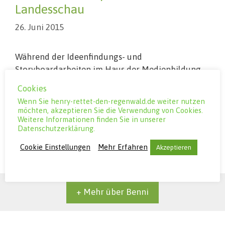
Landesschau
26. Juni 2015
Während der Ideenfindungs- und
Storyboardarbeiten im Haus der Medienbildung
Ludwigshafen für den Trickfilm “Henry rettet den
Cookies
Regenwald” war das Team der SWR Landesschau
Wenn Sie henry-rettet-den-regenwald.de weiter nutzen
zu Besuch und hat einen Beitrag über Benni
möchten, akzeptieren Sie die Verwendung von Cookies.
gedreht. …
Weiterlesen
Weitere Informationen finden Sie in unserer
Datenschutzerklärung.
Cookie Einstellungen
Mehr Erfahren
Akzeptieren
Schreibe einen Kommentar
+ Mehr über Benni